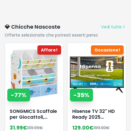
💎 Chicche Nascoste
Vedi tutte
Offerte selezionate che potresti esserti perso
Affare!
Occasione!
-
77
%
-
35
%
SONGMICS Scaffale
Hisense TV 32" HD
per Giocattoli,
Ready 2025
Mobile Cameretta
32E43QT, Smart TV
31.99
€
129.00
€
139.99
€
199.00
€
con 7 Contenitori in
VIDAA U8, Airplay2,