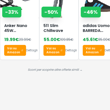
-
33
%
-
50
%
-
46
%
Anker Nano
511 Slim
adidas Uomo
45W
Chillwave
BARREDA
caricatore
Decode Shoe
19.99
€
55.00
€
45.61
€
29.99
€
109.85
€
85.00
USB-C
Core
compatto e
Black/Lucid
Vai su
Vai su
Vai su
pieghevole
Aquamarine/
Dettagli
Dettagli
Det
Amazon
Amazon
Amazon
38 EU
Scorri per scoprire altre offerte simili →