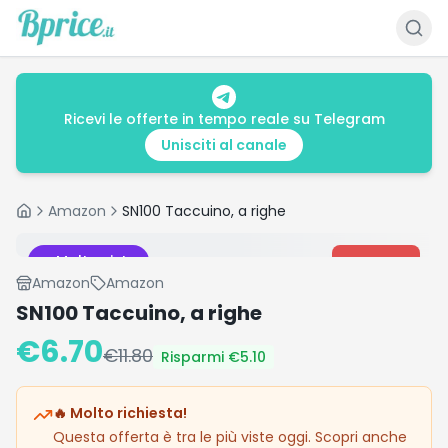
Ricevi le offerte in tempo reale su Telegram
Unisciti al canale
Amazon
SN100 Taccuino, a righe
Home
Molto visto
-
43
%
Amazon
Amazon
SN100 Taccuino, a righe
€
6.70
€
11.80
Risparmi €
5.10
🔥 Molto richiesta!
Questa offerta è tra le più viste oggi. Scopri anche