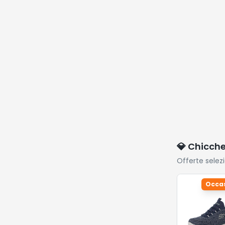
💎 Chicch
Offerte selez
Occas