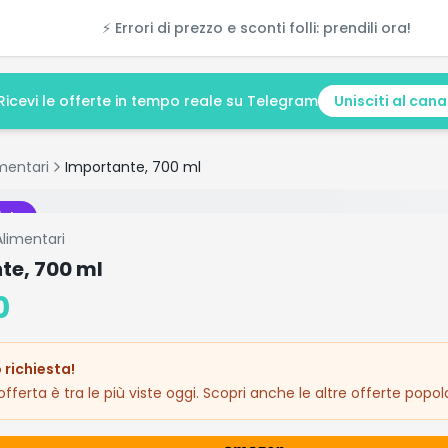
⚡ Errori di prezzo e sconti folli: prendili ora!
Ricevi le offerte in tempo reale su Telegram
Unisciti al cana
mentari
Importante, 700 ml
isto
Alimentari
te, 700 ml
0
 richiesta!
fferta è tra le più viste oggi. Scopri anche le altre offerte popola