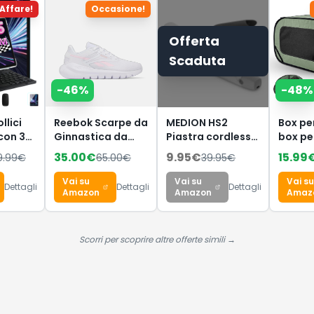
Affare!
Occasione!
Offerta
Scaduta
-
46
%
-
48
%
llici
Reebok Scarpe da
MEDION HS2
Box per
 con 30
Ginnastica da
Piastra cordless
box pe
B ROM
Donna, Split Flex
con display
cuccio
35.00
€
9.95
€
15.99
9.99
€
65.00
€
39.95
€
,
Ftwr
(indicatore di
per can
White/Frosted
temperatura e
conigli
Vai su
Vai su
Vai su
Dettagli
Dettagli
Dettagli
Berry, 38 EU, Ftwr
batteria, 5
beccucc
Amazon
Amazon
Amaz
White Frosted
impostazioni di
– verd
Berry, 38 EU
calore regolabili,
piastre
Scorri per scoprire altre offerte simili →
riscaldanti
flessibili in
ceramica/tourmalina
con sensore di
temperatura