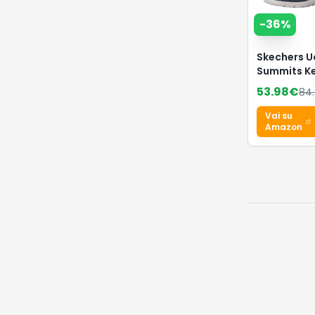
-
36
%
Skechers 
Summits K
Pace Slip-I
53.98
€
84
ALLENATRIC
Navy Mesh,
Vai su
EU
Amazon