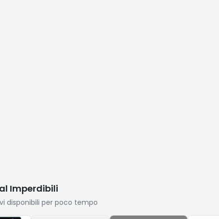
Notifiche,
Avr, Indicatori A
Contapassi,
Led, Nero, 700 VA,
Sonno,
360 Watt
Cardiofrequenzimetro,
SpO2, Smart
Watch per
Android iOS
al Imperdibili
ivi disponibili per poco tempo