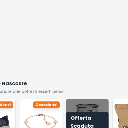
e Nascoste
ionate che potresti esserti perso
ione!
Occasione!
Offerta
Scaduta