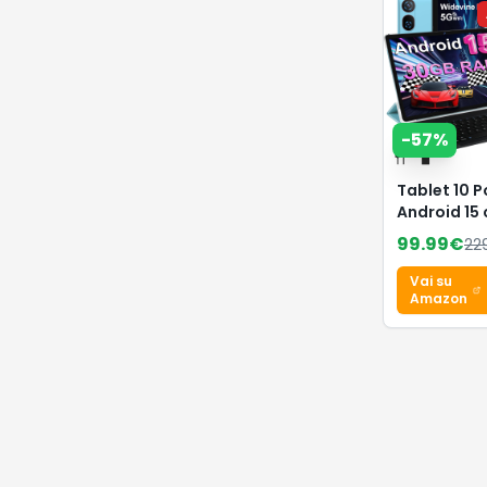
-
57
%
Tablet 10 Po
Android 15
GB RAM+2T
99.99
€
22
Espansione
Widevine L1
Vai su
Amazon