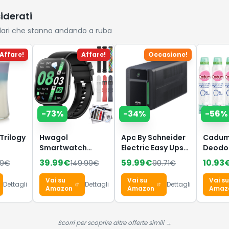
siderati
lari che stanno andando a ruba
Affare!
Affare!
Occasione!
-
73
%
-
34
%
-
56
%
Trilogy
Hwagol
Apc By Schneider
Cadu
Smartwatch
Electric Easy Ups
Deodo
 a
Uomo Donna, 7
700 Va, Bvx700Li-
Argil'
39.99
€
59.99
€
10.93
99
€
149.99
€
90.71
€
grande
Cinturini—Regalo
Gr, Batteria Di
Fresch
ck
Perfetto, 1,83''
Backup E
Coton
Vai su
Vai su
Vai su
Dettagli
Dettagli
Dettagli
Rifugio
Orologio
Protezione Dagli
Confez
Amazon
Amazon
Amaz
Smartwatch con
Sbalzi Di
200 ml
Chiamate
Tensione, Gruppo
Bluetooth,
Di Continuità Con
Scorri per scoprire altre offerte simili →