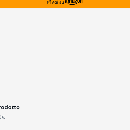
Vai su
prodotto
80€