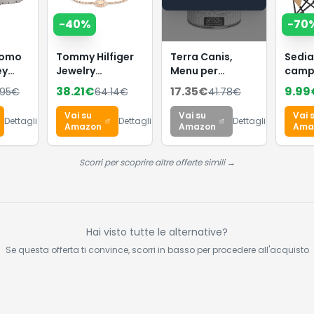
-
40
%
-
70
Uomo
Tommy Hilfiger
Terra Canis,
Sedia
ey
Jewelry
Menu per
camp
n
Braccialetto da
Cucciolo,
piegh
38.21
€
17.35
€
9.99
.95
€
64.14
€
41.78
€
E,
Donna in Acciaio
Confezione da 12
schie
 39.5
Inossidabile con
Pezzi
porta
Vai su
Vai su
Vai 
Dettagli
Dettagli
Dettagli
Charms
(Confezione da
170 kg
Amazon
Amazon
Ama
Impreziositi da
12 x 400 g)
telai
Cristalli -
trian
Scorri per scoprire altre offerte simili →
Disponibile in
2 tasc
versione Oro,
sedia
Oro Rosa o
piegh
Argento
ultra
camp
Hai visto tutte le alternative?
pesca
Se questa offerta ti convince, scorri in basso per procedere all'acquisto
escur
tutte 