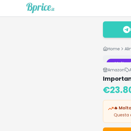
Home
Ali
Molto v
Amazon
Importan
€
23.8
🔥 Molto
Questa o