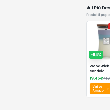
🔥 I Più De
Prodotti popo
-
54
%
WoodWick 
candela
profumata
19.45
€
41.
clessidra 
con Pluswi
Vai su
Innovation
Amazon
di pace