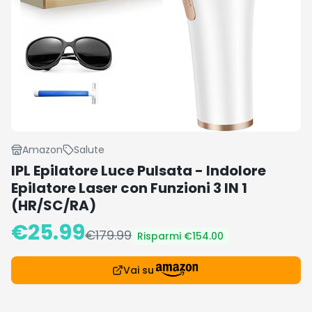
Amazon
Salute
IPL Epilatore Luce Pulsata - Indolore
Epilatore Laser con Funzioni 3 IN 1
(HR/SC/RA)
€
25.99
€
179.99
Risparmi €
154.00
Vai su