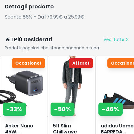
Dettagli prodotto
Sconto 86% - Da 179.99€ a 25.99€
🔥 I Più Desiderati
Vedi tutte
Prodotti popolari che stanno andando a ruba
Occasione!
Affare!
Occasion
-
33
%
-
50
%
-
46
%
Anker Nano
511 Slim
adidas Uomo
45W
Chillwave
BARREDA