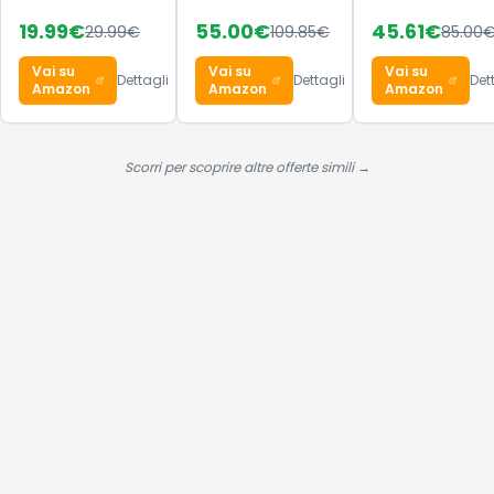
caricatore
Decode Shoe
19.99
€
55.00
€
45.61
€
29.99
€
109.85
€
85.00
USB-C
Core
compatto e
Black/Lucid
Vai su
Vai su
Vai su
pieghevole
Aquamarine/
Dettagli
Dettagli
Det
Amazon
Amazon
Amazon
38 EU
Scorri per scoprire altre offerte simili →