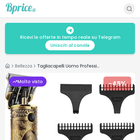
Ricevi le offerte in tempo reale su Telegram
Unisciti al canale
Bellezza
Tagliacapelli Uomo Professionale,Trimmer 0mm,Macchinetta per Capelli,Rasoio
Home
Molto visto
-
45
%