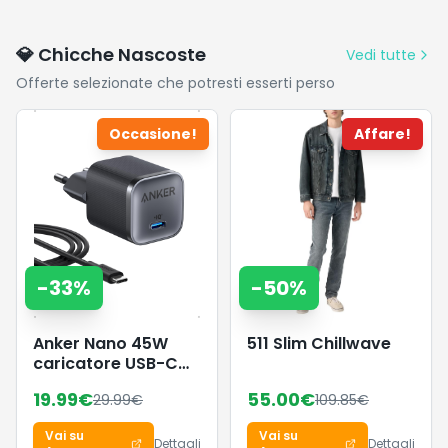
Organizzatore
lativù, 32'',
Giochi, 29,5 x
2025 LED
62,5 x 60 cm,
💎 Chicche Nascoste
Vedi tutte
Bianco
Offerte selezionate che potresti esserti perso
GKR034W01
Occasione!
Affare!
-
33
%
-
50
%
Anker Nano 45W
511 Slim Chillwave
caricatore USB-C
compatto e
19.99
€
55.00
€
29.99
€
109.85
€
pieghevole
Vai su
Vai su
Dettagli
Dettagli