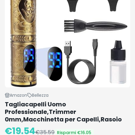
Amazon
Bellezza
Tagliacapelli Uomo
Professionale,Trimmer
0mm,Macchinetta per Capelli,Rasoio
€
19.54
€
35.59
Risparmi €
16.05