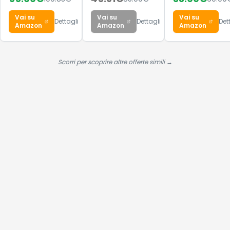
Amazon
Amazon
capelli - Maschera
Organizzatore
capelli con vitamina
Giochi, 29,5 x 62,5 x
E 500 ml
60 cm, Bianco
Scorri per scoprire altre offerte simili →
GKR034W01
Hai visto tutte le alternative?
Se questa offerta ti convince, scorri in basso per procedere
all'acquisto