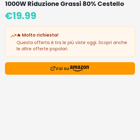
1000W Riduzione Grassi 80% Cestello
€
19.99
🔥 Molto richiesta!
Questa offerta è tra le più viste oggi. Scopri anche
le altre offerte popolari.
Vai su
Dettagli prodotto
Prezzo: 19.99€
🔥 I Più Desiderati
Vedi tutte
Prodotti popolari che stanno andando a ruba