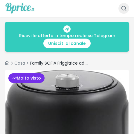
Ricevi le offerte in tempo reale su Telegram
Unisciti al canale
Casa
Family SOFIA Friggitrice ad Aria 2,5L 1000W Riduzione Grassi 80% Cestello
Home
Molto visto