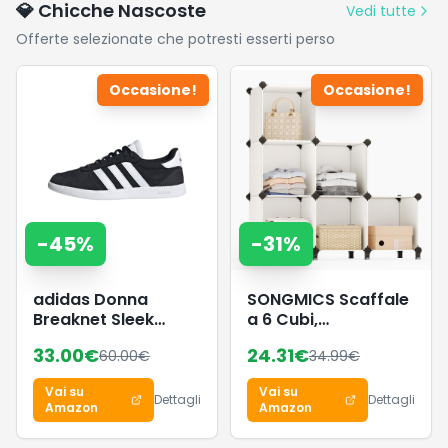
💎 Chicche Nascoste
Vedi tutte
Offerte selezionate che potresti esserti perso
Occasione!
Occasione!
-
45
%
-
31
%
adidas Donna
SONGMICS Scaffale
Breaknet Sleek
a 6 Cubi,
Shoes, Core
Organizzatore
33.00
€
24.31
€
60.00
€
34.99
€
Black/Ftwr
Modulare,
White/Core Black,
Portaoggetti in
Vai su
Vai su
38 EU
Plastica con Piedini,
Dettagli
Dettagli
Amazon
Amazon
Scarpiera, Cubo 30
x 30 x 30 cm,