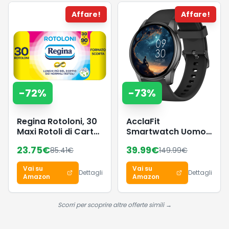
Soggiorno, Camera
Affare!
Affare!
da Letto, Martello di
Gomma, Bianco
Crema LPC111M01
-
72
%
-
73
%
Regina Rotoloni, 30
AcclaFit
Maxi Rotoli di Carta
Smartwatch Uomo
Igienica a 2 Veli
Donna con
23.75
€
39.99
€
85.41
€
149.99
€
Chiamate
Bluetooth, Orologio
Vai su
Vai su
Fitness Rotondo da
Dettagli
Dettagli
Amazon
Amazon
1,38" con 147+
Modalità Sportive,
Cardiofrequenzimetro,
Scorri per scoprire altre offerte simili →
Sonno, IP68
Impermeabile,