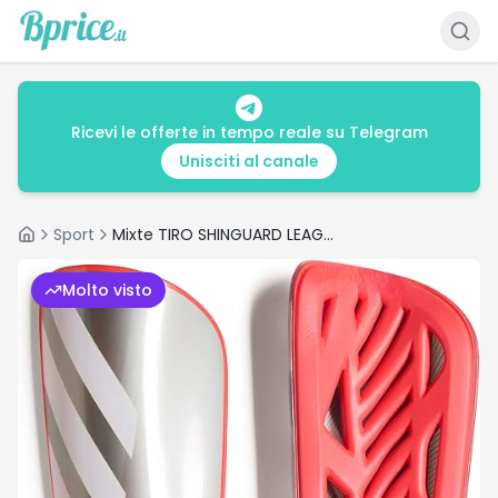
Ricevi le offerte in tempo reale su Telegram
Unisciti al canale
Sport
Mixte TIRO SHINGUARD LEAGUE, iron met./lucid red/white/zero met.
Home
Molto visto