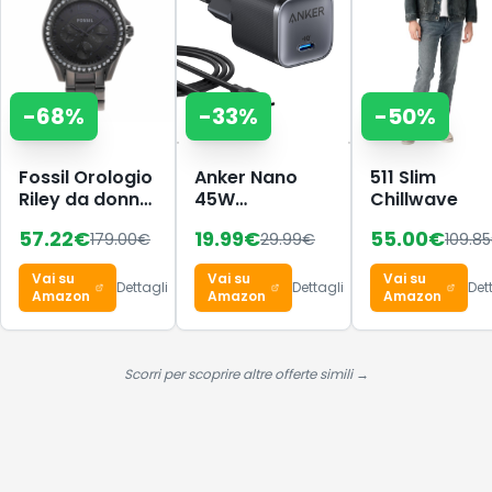
-
68
%
-
33
%
-
50
%
Fossil Orologio
Anker Nano
511 Slim
Riley da donna,
45W
Chillwave
movimento al
caricatore
57.22
€
19.99
€
55.00
€
179.00
€
29.99
€
109.85
quarzo
USB-C
multifunzione,
compatto e
Vai su
Vai su
Vai su
cassa in
pieghevole
Dettagli
Dettagli
Det
Amazon
Amazon
Amazon
acciaio
inossidabile
nera da 38 mm
con bracciale
Scorri per scoprire altre offerte simili →
in acciaio
inossidabile,
ES4519