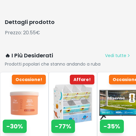
Dettagli prodotto
Prezzo: 20.55€
🔥 I Più Desiderati
Vedi tutte
Prodotti popolari che stanno andando a ruba
Occasione!
Affare!
Occasion
-
30
%
-
77
%
-
35
%