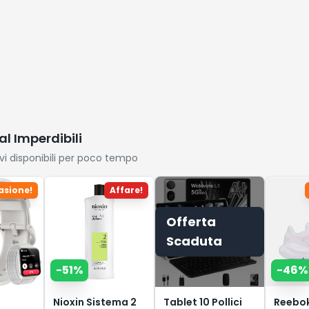
al Imperdibili
ivi disponibili per poco tempo
asione!
Affare!
Offerta
Scaduta
-
51
%
-
46
%
Nioxin Sistema 2
Tablet 10 Pollici
Reebok