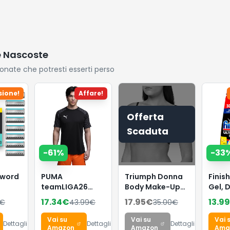
e Nascoste
ionate che potresti esserti perso
ione!
Affare!
Offerta
Scaduta
-
61
%
-
33
Sword
PUMA
Triumph Donna
Finis
teamLIGA26
Body Make-Up
Gel, 
asoio
Maglia
Essentials W,
per
17.34
€
17.95
€
13.99
€
43.99
€
35.00
€
Wired bra,
Lavas
 da 8
BLACK, 4B
120 L
Vai su
Vai su
Vai 
Dettagli
Dettagli
Dettagli
confe
Amazon
Amazon
Ama