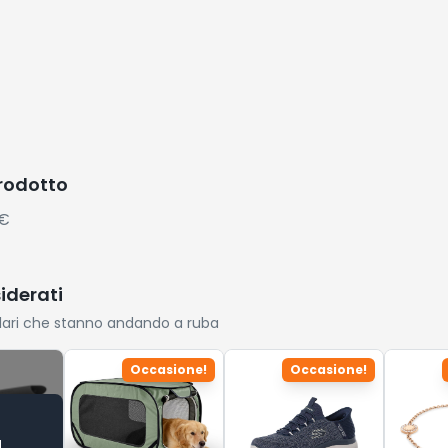
prodotto
2€
siderati
lari che stanno andando a ruba
Occasione!
Occasione!
a