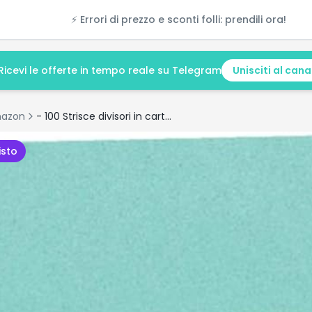
⚡ Errori di prezzo e sconti folli: prendili ora!
Ricevi le offerte in tempo reale su Telegram
Unisciti al cana
azon
- 100 Strisce divisori in cartoncino, Formato Extra Largo
isto