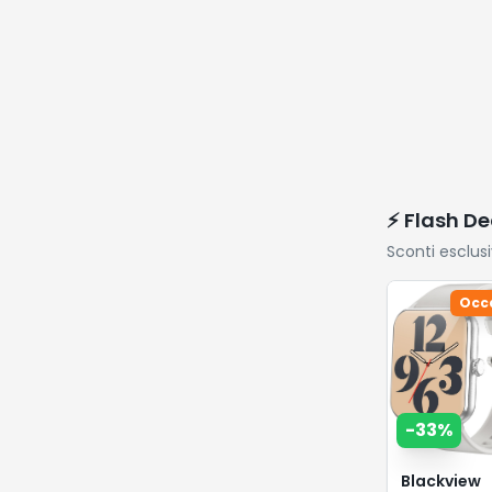
⚡ Flash De
Sconti esclus
Occ
-
33
%
Blackview