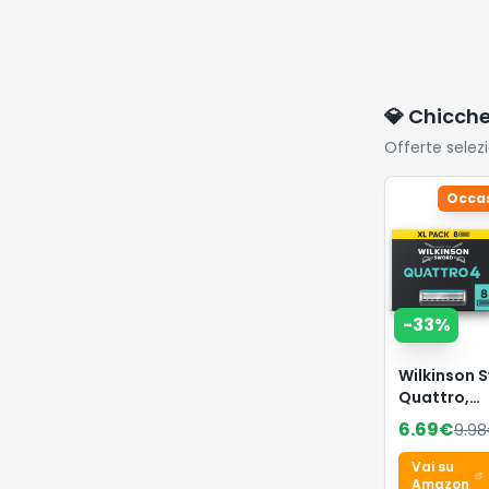
💎 Chicch
Offerte selez
Occas
-
33
%
Wilkinson 
Quattro,
ricariche r
6.69
€
9.98
uomo,
confezione
Vai su
Amazon