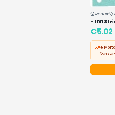
Amazon
- 100 Str
€
5.02
🔥 Molto
Questa o