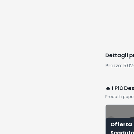
Dettagli 
Prezzo: 5.0
🔥 I Più De
Prodotti popo
Offerta
Scadut