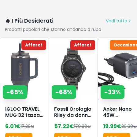
🔥 I Più Desiderati
Vedi tutte
Prodotti popolari che stanno andando a ruba
Affare!
Affare!
Occasion
-
65
%
-
68
%
-
33
%
IGLOO TRAVEL
Fossil Orologio
Anker Nano
MUG 32 tazza
Riley da donna,
45W
termica 900ml
movimento al
caricatore
6.01
€
57.22
€
19.99
€
17.28
€
179.00
€
29.99
€
in acciaio inox
quarzo
USB-C
con cannuccia
multifunzione,
compatto e