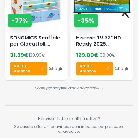
-
77
%
-
35
%
SONGMICS Scaffale
Hisense TV 32" HD
per Giocattoli,
Ready 2025
Mobile Cameretta
32E43QT, Smart TV
31.99
€
129.00
€
139.99
€
199.00
€
con 7 Contenitori in
VIDAA U8, Airplay2,
Tessuto, Libreria per
Game Mode, Works
Vai su
Vai su
Bambini,
with Alexa, Tuner
Dettagli
Dettagli
Amazon
Amazon
Organizzatore
DVB-T2/S2 HEVC 10,
Giochi, 29,5 x 62,5 x
lativù, 32'', 2025 LED
60 cm, Bianco
Scorri per scoprire altre offerte simili →
GKR034W01
Hai visto tutte le alternative?
Se questa offerta ti convince, scorri in basso per procedere
all'acquisto