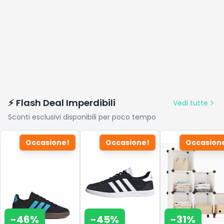
⚡ Flash Deal Imperdibili
Vedi tutte
Sconti esclusivi disponibili per poco tempo
Occasione!
Occasione!
Occasion
-
46
%
-
45
%
-
31
%