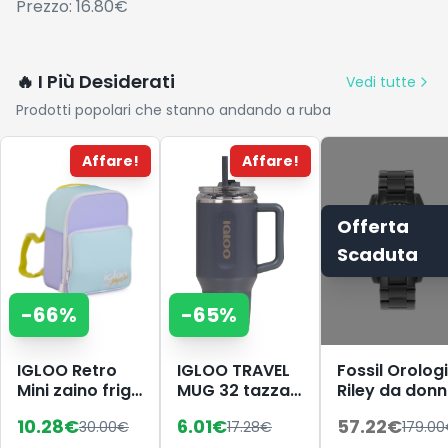
Prezzo: 16.80€
🔥 I Più Desiderati
Vedi tutte
Prodotti popolari che stanno andando a ruba
Affare!
Affare!
Offerta
Scaduta
-
66
%
-
65
%
IGLOO Retro
IGLOO TRAVEL
Fossil Orolog
Mini zaino frigo
MUG 32 tazza
Riley da donn
– borsa
termica 900ml
movimento a
10.28
€
6.01
€
57.22
€
30.00
€
17.28
€
179.00
termica 9 L,
in acciaio inox
quarzo