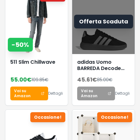
Offerta Scaduta
-
50
%
511 Slim Chillwave
adidas Uomo
BARREDA Decode
Shoes, Core
55.00
€
45.61
€
109.85
€
85.00
€
Black/Lucid
Aquamarine/GUM5,
Vai su
Vai su
38 EU
Dettagli
Dettagli
Amazon
Amazon
Occasione!
Occasione!