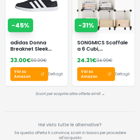
-
45
%
-
31
%
adidas Donna
SONGMICS Scaffale
Breaknet Sleek
a 6 Cubi,
Shoes, Core
Organizzatore
33.00
€
24.31
€
60.00
€
34.99
€
Black/Ftwr
Modulare,
White/Core Black,
Portaoggetti in
Vai su
Vai su
38 EU
Plastica con Piedini,
Dettagli
Dettagli
Amazon
Amazon
Scarpiera, Cubo 30
x 30 x 30 cm,
Soggiorno, Camera
Scorri per scoprire altre offerte simili →
da Letto, Martello di
Gomma, Bianco
Crema LPC111M01
Hai visto tutte le alternative?
Se questa offerta ti convince, scorri in basso per procedere
all'acquisto