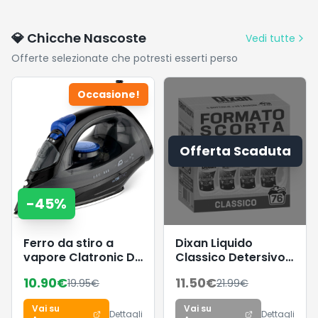
💎 Chicche Nascoste
Vedi tutte
Offerte selezionate che potresti esserti perso
Occasione!
Offerta Scaduta
-
45
%
Ferro da stiro a
Dixan Liquido
vapore Clatronic DB
Classico Detersivo
3703, piastra
Lavatrice Formato
10.90
€
11.50
€
19.95
€
21.99
€
speciale in acciaio
Scorta (4 x 19
inox, alimentazione
Lavaggi), Detersivo
Vai su
Vai su
a cavo tramite
liquido lavatrice per
Dettagli
Dettagli