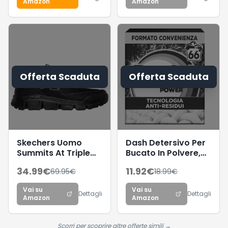
Amazon
Amazon
snodo girevole a
una pulizia del
360°, serbatoio
bucato e
dell'acqua
freschezza igienica
trasparente (circa
per la lavatrice,
150 ml), nero/blu
Rimuove le macchie
da 20°C
Offerta Scaduta
Offerta Scaduta
Skechers Uomo
Dash Detersivo Per
Summits At Triple
Bucato In Polvere,
Bridges Scarpe da
66 Lavaggi,
34.99
€
11.92
€
69.95
€
18.99
€
Ginnastica, Black
Tecnologia anti
Textile/Synthetic/Trim,
residui, rimuove le
Vai su
Vai su
41.5 EU
macchie, efficace a
Dettagli
Dettagli
Amazon
Amazon
cicli brevi e a freddo
Scorri per scoprire altre offerte simili →