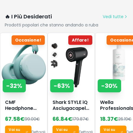
🔥 I Più Desiderati
Vedi tutte
Prodotti popolari che stanno andando a ruba
Occasione!
Affare!
Occasion
-
32
%
-
63
%
-
30
%
CMF
Shark STYLE iQ
Wella
Headphone
Asciugacapelli
Professional
Pro - Cuffie
e Styler per
Nutricurls
67.58
€
66.84
€
18.37
€
99.00
€
179.87
€
26.19
€
Bluetooth
Capelli a Ioni 3
Shampoo pe
Over-Ear
in 1, con
capelli ricci
Vai su
Vai su
Vai su
Wireless – Fino
Spazzola,
1000ml
Dettagli
Dettagli
Det