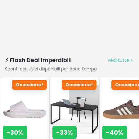
⚡ Flash Deal Imperdibili
Vedi tutte
Sconti esclusivi disponibili per poco tempo
Occasione!
Occasione!
Occasion
-
30
%
-
33
%
-
40
%