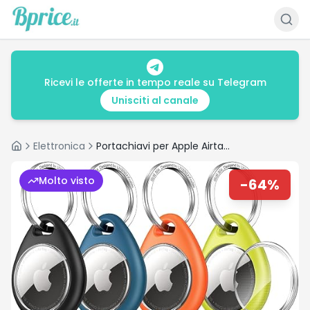
Ricevi le offerte in tempo reale su Telegram
Unisciti al canale
Elettronica
Portachiavi per Apple Airtag, Custodia Airtag Impermeabile
Home
Molto visto
-
64
%