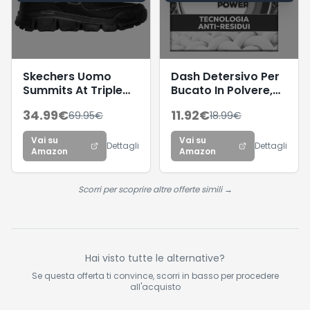
Skechers Uomo
Dash Detersivo Per
Summits At Triple
Bucato In Polvere,
Bridges Scarpe da
66 Lavaggi,
34.99
€
11.92
€
69.95
€
18.99
€
Ginnastica, Black
Tecnologia anti
Textile/Synthetic/Trim,
residui, rimuove le
Vai su
Vai su
41.5 EU
macchie, efficace a
Dettagli
Dettagli
Amazon
Amazon
cicli brevi e a freddo
Scorri per scoprire altre offerte simili →
Hai visto tutte le alternative?
Se questa offerta ti convince, scorri in basso per procedere
all'acquisto