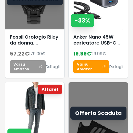
-
33
%
Fossil Orologio Riley
Anker Nano 45W
da donna,
caricatore USB-C
movimento al
compatto e
57.22
€
19.99
€
179.00
€
29.99
€
quarzo
pieghevole
multifunzione,
Vai su
Vai su
cassa in acciaio
Dettagli
Dettagli
Amazon
Amazon
inossidabile nera da
38 mm con
bracciale in acciaio
Affare!
inossidabile, ES4519
Offerta Scaduta