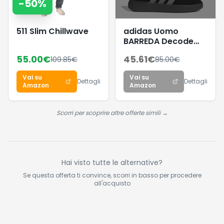
-
50
%
511 Slim Chillwave
adidas Uomo
BARREDA Decode
Shoes, Core
55.00
€
45.61
€
109.85
€
85.00
€
Black/Lucid
Aquamarine/GUM5,
Vai su
Vai su
38 EU
Dettagli
Dettagli
Amazon
Amazon
Scorri per scoprire altre offerte simili →
Hai visto tutte le alternative?
Se questa offerta ti convince, scorri in basso per procedere
all'acquisto