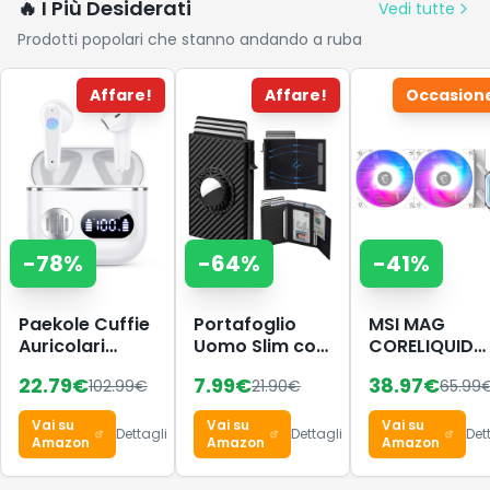
🔥 I Più Desiderati
Vedi tutte
Prodotti popolari che stanno andando a ruba
Affare!
Affare!
Occasion
-
78
%
-
64
%
-
41
%
Paekole Cuffie
Portafoglio
MSI MAG
Auricolari
Uomo Slim con
CORELIQUID
Bluetooth 6.1 -
Protezione
A13 240 –
22.79
€
7.99
€
38.97
€
102.99
€
21.90
€
65.99
Wireless Cuffie
RFID &
Dissipatore a
In Ear con 6
Tracciamento,
liquido AIO p
Vai su
Vai su
Vai su
ENC
Portacarte a
CPU, copertu
Dettagli
Dettagli
Det
Amazon
Amazon
Amazon
Cancellazione
Scomparsa
completa,
Rumore Mics,
per 12 Carte,
design