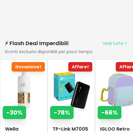
⚡ Flash Deal Imperdibili
Vedi tutte
Sconti esclusivi disponibili per poco tempo
Occasione!
Affare!
Affar
-
30
%
-
78
%
-
66
%
Wella
TP-Link M7005
IGLOO Retro