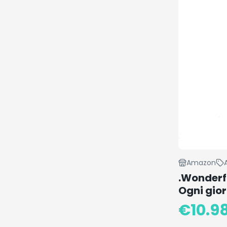
Amazon
.Wonderfu
Ogni gior
€
10.9