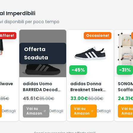
-
73
%
-
30
%
-
77
oloni,
AcclaFit
Wella
SONG
oli di
Smartwatch
Professionals
Scaff
ica a
Uomo Donna
Invigo Nutri
Gioca
39.99
€
17.87
€
31.99
41
€
149.99
€
25.53
€
con Chiamate
Enrich Maschera
Mobil
Bluetooth,
capelli - Ottima
Came
Vai su
Vai su
Vai 
Dettagli
Dettagli
Dettagli
Orologio Fitness
con shampoo
7 Con
Amazon
Amazon
Ama
Rotondo da 1,38"
professionale
Tessu
con 147+
capelli -
per B
Scorri per scoprire altre offerte simili →
Modalità
Maschera
Organ
Sportive,
capelli con
Giochi
Cardiofrequenzimetro,
vitamina E 500
62,5 
Sonno, IP68
ml
Bian
Impermeabile,
GKR0
Hai visto tutte le alternative?
Compatibile con
Se questa offerta ti convince, scorri in basso per procedere all'acquisto
Android iOS