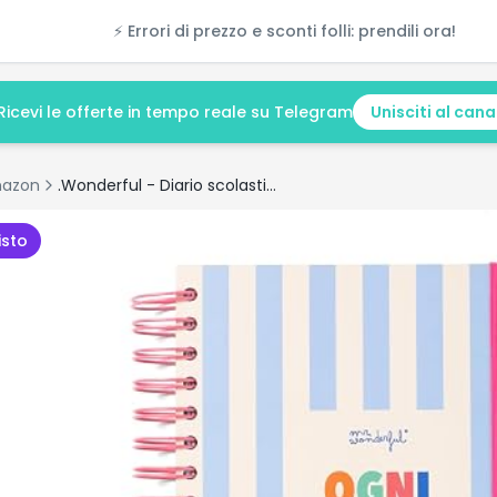
⚡ Errori di prezzo e sconti folli: prendili ora!
Ricevi le offerte in tempo reale su Telegram
Unisciti al cana
azon
.Wonderful - Diario scolastico Wonder 2025-26 Giornaliero - Ogni giorno di più e meglio
isto