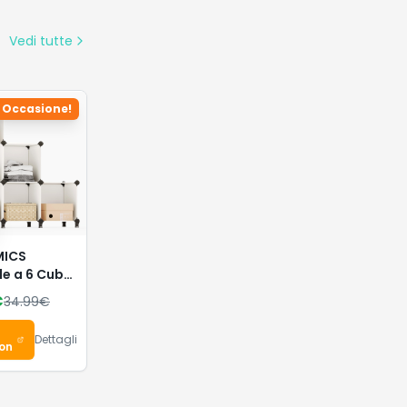
%
MICS
ale per
ttoli,
€
139.99
€
e
retta con
su
Dettagli
tenitori in
zon
to, Libreria
ambini,
izzatore
, 29,5 x
x 60 cm,
co
34W01