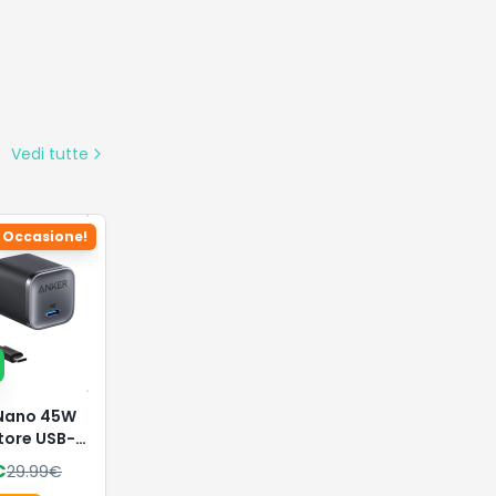
 Nano 45W
tore USB-C
tto e
€
29.99
€
vole
Dettagli
on
Vedi tutte
Occasione!