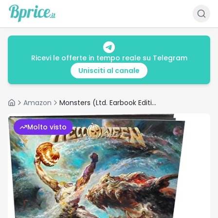
Ricevi le offerte in tempo reale su Telegram
Unisciti al canale
Amazon
Monsters (Ltd. Earbook Edition)
Home
Molto visto