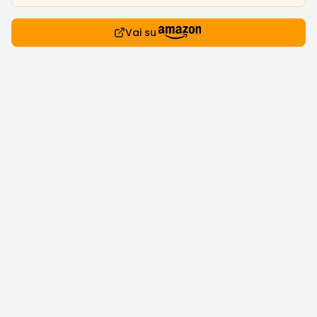
Vai su
Dettagli prodotto
Prezzo: 33.35€
🔥 I Più Desiderati
Vedi tutte
Prodotti popolari che stanno andando a ruba
Affare!
Affare!
Offerta
Scaduta
-
66
%
-
65
%