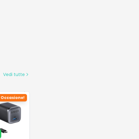
Occasione!
 Nano 45W
tore USB-C
tto e
€
29.99
€
vole
Dettagli
on
Vedi tutte