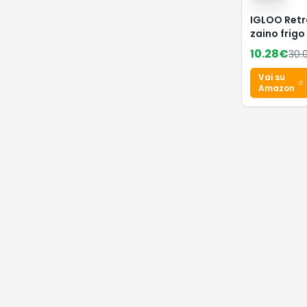
-
50
%
511 Slim Ch
55.00
€
109
Vai su
Amazon
💎 Chicch