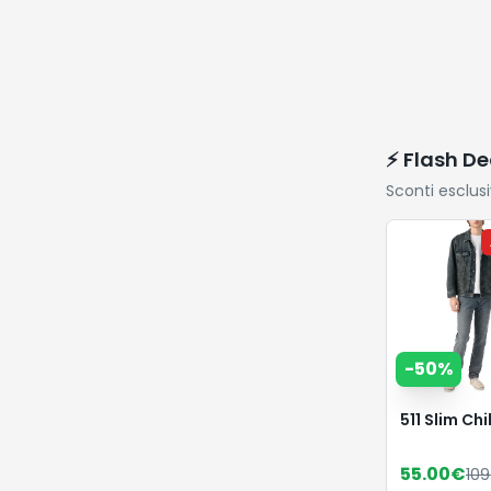
Offerte selez
A
-
72
%
Regina Rot
30 Maxi Rot
Carta Igien
23.75
€
85.
2 Veli
Vai su
Amazon