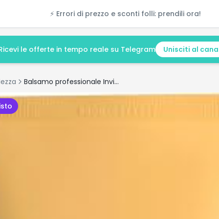
⚡ Errori di prezzo e sconti folli: prendili ora!
Ricevi le offerte in tempo reale su Telegram
Unisciti al cana
lezza
Balsamo professionale Invigo Sun 200 ml
isto