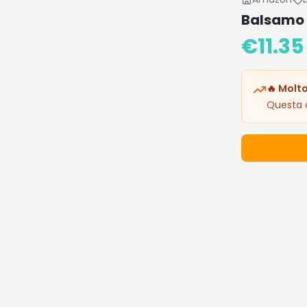
Balsamo 
€
11.35
🔥 Molto
Questa o
Dettagli 
Prezzo: 11.3
🔥 I Più De
Prodotti popo