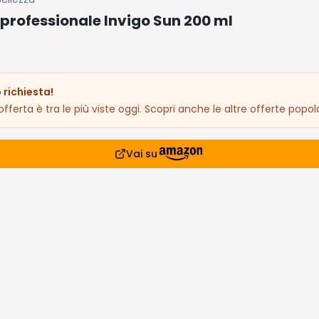
professionale Invigo Sun 200 ml
 richiesta!
fferta è tra le più viste oggi. Scopri anche le altre offerte popola
Vai su
prodotto
5€
siderati
lari che stanno andando a ruba