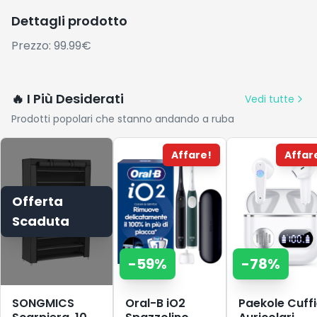
Dettagli prodotto
Prezzo: 99.99€
🔥 I Più Desiderati
Vedi tutte
Prodotti popolari che stanno andando a ruba
Affare!
Affar
Offerta
Scaduta
-
59
%
-
78
%
SONGMICS
Oral-B iO2
Paekole Cuff