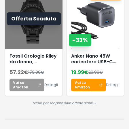
& 48h fredde,
perfetta fuori casa
Offerta Scaduta
-
33
%
Fossil Orologio Riley
Anker Nano 45W
da donna,
caricatore USB-C
movimento al
compatto e
57.22
€
19.99
€
179.00
€
29.99
€
quarzo
pieghevole
multifunzione,
Vai su
Vai su
cassa in acciaio
Dettagli
Dettagli
Amazon
Amazon
inossidabile nera da
38 mm con
bracciale in acciaio
Scorri per scoprire altre offerte simili →
inossidabile, ES4519