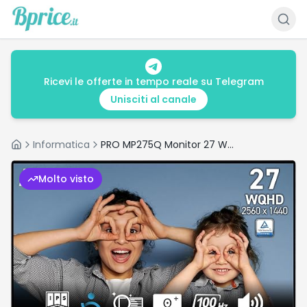
Ricevi le offerte in tempo reale su Telegram
Unisciti al canale
Informatica
PRO MP275Q Monitor 27 WQHD - 2560 x 1440, pannello IPS
Home
Molto visto